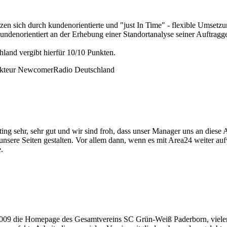
zen sich durch kundenorientierte und "just In Time" - flexible Umsetzu
undenorientiert an der Erhebung einer Standortanalyse seiner Auftrag
nd vergibt hierfür 10/10 Punkten.
akteur NewcomerRadio Deutschland
sehr, sehr gut und wir sind froh, dass unser Manager uns an diese Agen
hr unsere Seiten gestalten. Vor allem dann, wenn es mit Area24 weiter 
.
009 die Homepage des Gesamtvereins SC Grün-Weiß Paderborn, vieler 