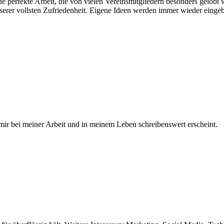
n eine perfekte Arbeit, die von vielen Vereinsmitgliedern besonders g
erer vollsten Zufriedenheit. Eigene Ideen werden immer wieder eingebr
mir bei meiner Arbeit und in meinem Leben schreibenswert erscheint.