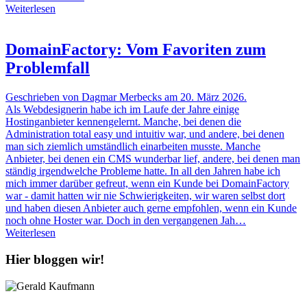
Weiterlesen
DomainFactory: Vom Favoriten zum
Problemfall
Geschrieben von Dagmar Merbecks am 20. März 2026.
Als Webdesignerin habe ich im Laufe der Jahre einige
Hostinganbieter kennengelernt. Manche, bei denen die
Administration total easy und intuitiv war, und andere, bei denen
man sich ziemlich umständlich einarbeiten musste. Manche
Anbieter, bei denen ein CMS wunderbar lief, andere, bei denen man
ständig irgendwelche Probleme hatte. In all den Jahren habe ich
mich immer darüber gefreut, wenn ein Kunde bei DomainFactory
war - damit hatten wir nie Schwierigkeiten, wir waren selbst dort
und haben diesen Anbieter auch gerne empfohlen, wenn ein Kunde
noch ohne Hoster war. Doch in den vergangenen Jah…
Weiterlesen
Hier bloggen wir!