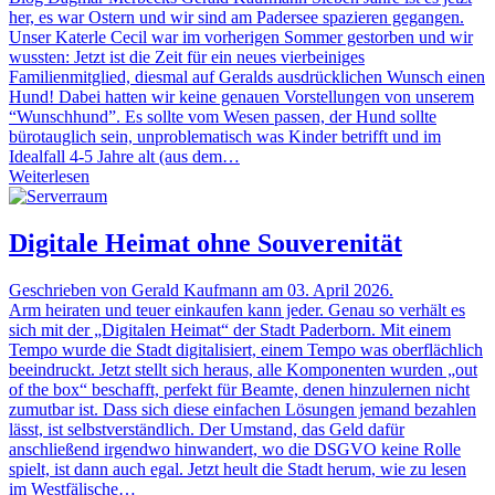
her, es war Ostern und wir sind am Padersee spazieren gegangen.
Unser Katerle Cecil war im vorherigen Sommer gestorben und wir
wussten: Jetzt ist die Zeit für ein neues vierbeiniges
Familienmitglied, diesmal auf Geralds ausdrücklichen Wunsch einen
Hund! Dabei hatten wir keine genauen Vorstellungen von unserem
“Wunschhund”. Es sollte vom Wesen passen, der Hund sollte
bürotauglich sein, unproblematisch was Kinder betrifft und im
Idealfall 4-5 Jahre alt (aus dem…
Weiterlesen
Digitale Heimat ohne Souverenität
Geschrieben von Gerald Kaufmann am 03. April 2026.
Arm heiraten und teuer einkaufen kann jeder. Genau so verhält es
sich mit der „Digitalen Heimat“ der Stadt Paderborn. Mit einem
Tempo wurde die Stadt digitalisiert, einem Tempo was oberflächlich
beeindruckt. Jetzt stellt sich heraus, alle Komponenten wurden „out
of the box“ beschafft, perfekt für Beamte, denen hinzulernen nicht
zumutbar ist. Dass sich diese einfachen Lösungen jemand bezahlen
lässt, ist selbstverständlich. Der Umstand, das Geld dafür
anschließend irgendwo hinwandert, wo die DSGVO keine Rolle
spielt, ist dann auch egal. Jetzt heult die Stadt herum, wie zu lesen
im Westfälische…